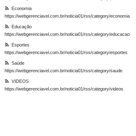
Economia
CONTATO
https://webgerenciavel.com.br/noticia01/rss/category/economia
Entretenimento
Educação
https://webgerenciavel.com.br/noticia01/rss/category/educacao
Política
Esportes
https://webgerenciavel.com.br/noticia01/rss/category/esportes
Economia
Saúde
https://webgerenciavel.com.br/noticia01/rss/category/saude
Educação
VIDEOS
Esportes
https://webgerenciavel.com.br/noticia01/rss/category/videos
Saúde
FOTOS
VIDEOS