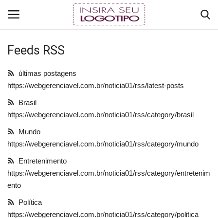
Feeds RSS
Login
Register
últimas postagens
Início
https://webgerenciavel.com.br/noticia01/rss/latest-posts
Brasil
RÁDIO ONLINE
https://webgerenciavel.com.br/noticia01/rss/category/brasil
Mundo
Brasil
https://webgerenciavel.com.br/noticia01/rss/category/mundo
TV ONLINE
Entretenimento
https://webgerenciavel.com.br/noticia01/rss/category/entretenim
COMO ANUNCIAR
ento
Política
Mundo
https://webgerenciavel.com.br/noticia01/rss/category/politica