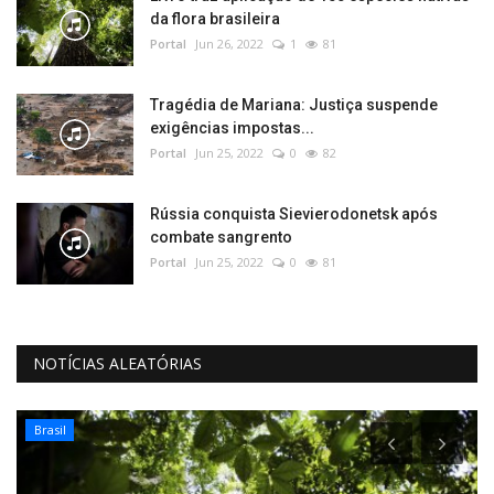
da flora brasileira
Portal
Jun 26, 2022
1
81
Tragédia de Mariana: Justiça suspende
exigências impostas...
Portal
Jun 25, 2022
0
82
Rússia conquista Sievierodonetsk após
combate sangrento
Portal
Jun 25, 2022
0
81
NOTÍCIAS ALEATÓRIAS
Brasil