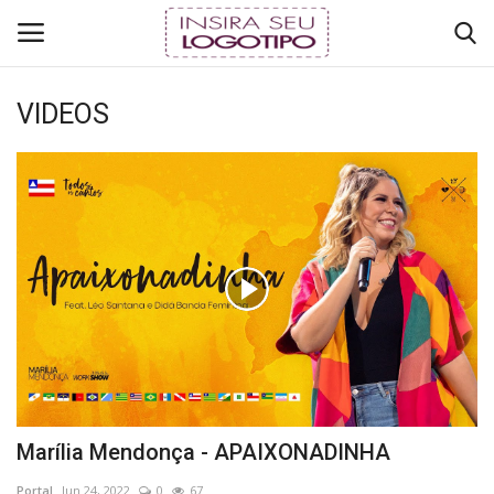
VIDEOS
Login
Register
Início
RÁDIO ONLINE
Brasil
TV ONLINE
COMO ANUNCIAR
Marília Mendonça - APAIXONADINHA
Mundo
Portal
Jun 24, 2022
0
67