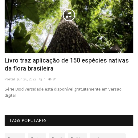
Livro traz aplicação de 150 espécies nativas
T
da flora brasileira
e
Portal
Jun 26, 2022
1
81
Po
Série Biodiversidade está disponível gratuitamente em versão
Co
digital
s
TAGS POPULARES