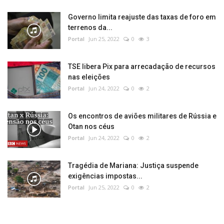
Governo limita reajuste das taxas de foro em
terrenos da...
Portal
Jun 25, 2022
0
3
TSE libera Pix para arrecadação de recursos
nas eleições
Portal
Jun 24, 2022
0
2
Os encontros de aviões militares de Rússia e
Otan nos céus
Portal
Jun 24, 2022
0
2
Tragédia de Mariana: Justiça suspende
exigências impostas...
Portal
Jun 25, 2022
0
2