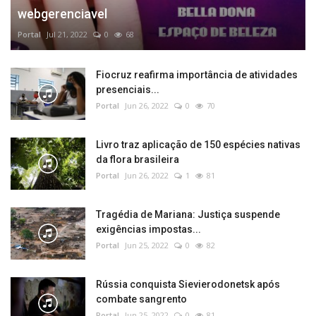
webgerenciavel
Portal
Jul 21, 2022
0
68
Fiocruz reafirma importância de atividades
presenciais...
Portal
Jun 26, 2022
0
70
Livro traz aplicação de 150 espécies nativas
da flora brasileira
Portal
Jun 26, 2022
1
81
Tragédia de Mariana: Justiça suspende
exigências impostas...
Portal
Jun 25, 2022
0
82
Rússia conquista Sievierodonetsk após
combate sangrento
Portal
Jun 25, 2022
0
81