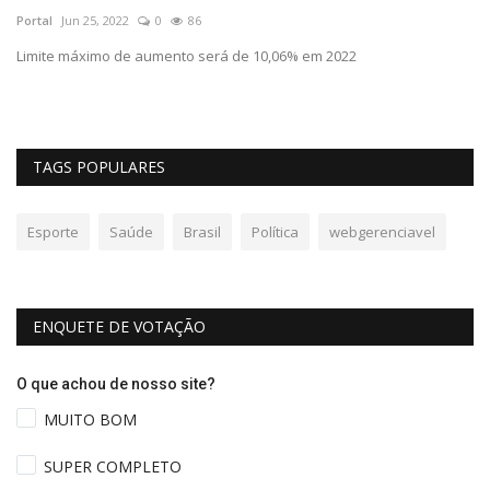
Portal
Jun 25, 2022
0
86
Po
Limite máximo de aumento será de 10,06% em 2022
Ap
so
TAGS POPULARES
Esporte
Saúde
Brasil
Política
webgerenciavel
ENQUETE DE VOTAÇÃO
O que achou de nosso site?
MUITO BOM
SUPER COMPLETO