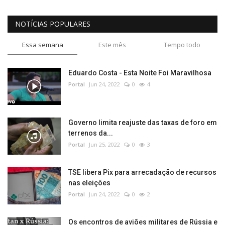
NOTÍCIAS POPULARES
Essa semana
Este mês
Tempo todo
Eduardo Costa - Esta Noite Foi Maravilhosa
Portal
Jun 24, 2022
0
4
Governo limita reajuste das taxas de foro em
terrenos da...
Portal
Jun 25, 2022
0
3
TSE libera Pix para arrecadação de recursos
nas eleições
Portal
Jun 24, 2022
0
2
Os encontros de aviões militares de Rússia e