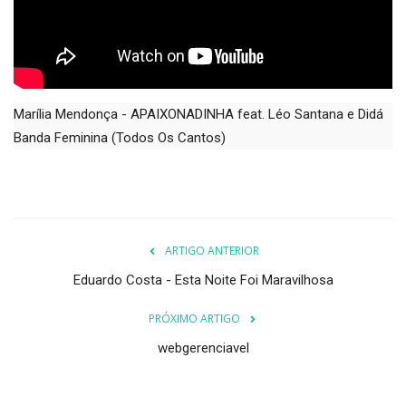
CONTATO
Entretenimento
Marília Mendonça - APAIXONADINHA feat. Léo Santana e Didá
Política
Banda Feminina (Todos Os Cantos)
Economia
Educação
ARTIGO ANTERIOR
Esportes
Eduardo Costa - Esta Noite Foi Maravilhosa
Saúde
PRÓXIMO ARTIGO
webgerenciavel
FOTOS
VIDEOS