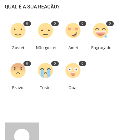
QUAL É A SUA REAÇÃO?
0
0
0
0
Gostei
Não gostei
Amei
Engraçado
0
0
0
Bravo
Triste
Oba!