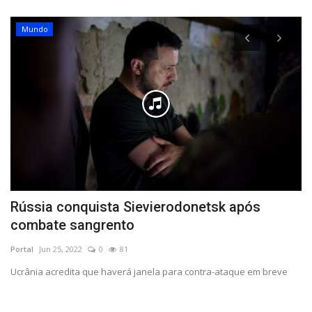
Mundo
Rússia conquista Sievierodonetsk após
G
combate sangrento
p
Portal
Jun 25, 2022
0
81
Po
Ucrânia acredita que haverá janela para contra-ataque em breve
Hu
aj