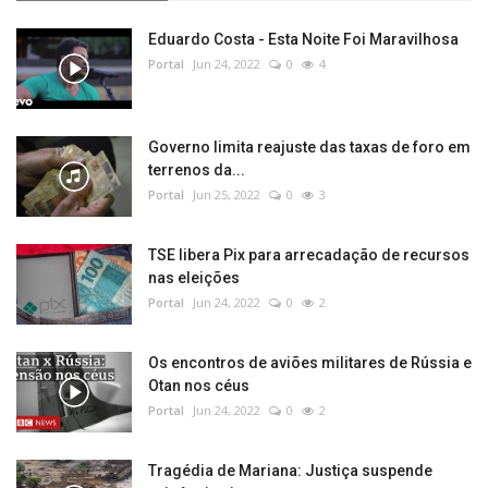
Eduardo Costa - Esta Noite Foi Maravilhosa
Portal
Jun 24, 2022
0
4
Governo limita reajuste das taxas de foro em
terrenos da...
Portal
Jun 25, 2022
0
3
TSE libera Pix para arrecadação de recursos
nas eleições
Portal
Jun 24, 2022
0
2
Os encontros de aviões militares de Rússia e
Otan nos céus
Portal
Jun 24, 2022
0
2
Tragédia de Mariana: Justiça suspende