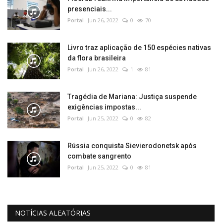
presenciais...
Portal
Jun 26, 2022
0
70
Livro traz aplicação de 150 espécies nativas
da flora brasileira
Portal
Jun 26, 2022
1
81
Tragédia de Mariana: Justiça suspende
exigências impostas...
Portal
Jun 25, 2022
0
82
Rússia conquista Sievierodonetsk após
combate sangrento
Portal
Jun 25, 2022
0
81
NOTÍCIAS ALEATÓRIAS