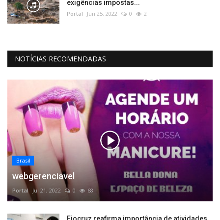
exigências impostas...
Portal
Jun 25, 2022
0
2
NOTÍCIAS RECOMENDADAS
Brasil
webgerenciavel
Portal
Jul 21, 2022
0
68
Fiocruz reafirma importância de atividades