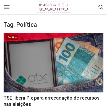
Tag:
Política
Login
Register
Política
Início
RÁDIO ONLINE
Brasil
TV ONLINE
COMO ANUNCIAR
TSE libera Pix para arrecadação de recursos
Mundo
nas eleições